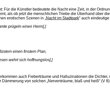
t: Für die Künstler bedeutete die Nacht eine Zeit, in der Ordn
int, als ob jetzt die menschlichen Triebe die Überhand über di
en erotischen Szenen in „
Nacht im Stadtpark
“ auch eindeutige
te prügeln einen Herrn[,]
stern einen finstern Plan,
en wehrt sich hoffnungslos[,]
rkommen auch Fieberträume und Halluzinationen die Dichter, s
der Dämmerung von solchen „Nerventräume, blaß und heiß“ (V 8)