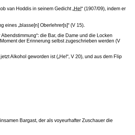
akob van Hoddis in seinem Gedicht „
He!
“ (1907/09), indem er
 eines „blasse[n] Oberlehrer[s]“ (V 15).
ner Abendstimmung“: die Bar, die Dame und die Locken
s Moment der Erinnerung selbst zugeschrieben werden (V
etzt Alkohol geworden ist („He!“, V 20), und aus dem Flip
einsamen Bargast, der als voyeurhafter Zuschauer die