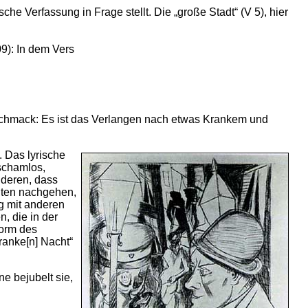
che Verfassung in Frage stellt. Die „große Stadt“ (V 5), hier
09): In dem Vers
geschmack: Es ist das Verlangen nach etwas Krankem und
. Das lyrische
 schamlos,
nderen, dass
chten nachgehen,
ig mit anderen
, die in der
Form des
ranke[n] Nacht“
e bejubelt sie,