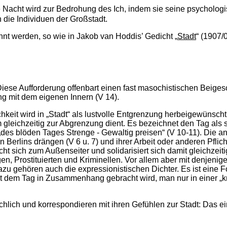
Die Nacht wird zur Bedrohung des Ich, indem sie seine psychologis
en die Individuen der Großstadt.
t werden, so wie in Jakob van Hoddis’ Gedicht „
Stadt
“ (1907/
. Diese Aufforderung offenbart einen fast masochistischen Bei
g mit dem eigenen Innern (V 14).
keit wird in „Stadt“ als lustvolle Entgrenzung herbeigewünscht
hm gleichzeitig zur Abgrenzung dient. Es bezeichnet den Tag als
n „des blöden Tages Strenge - Gewaltig preisen“ (V 10-11). Die a
 Berlins drängen (V 6 u. 7) und ihrer Arbeit oder anderen Pfli
ht sich zum Außenseiter und solidarisiert sich damit gleichzeit
 Prostituierten und Kriminellen. Vor allem aber mit denjenigen
azu gehören auch die expressionistischen Dichter. Es ist eine 
mit dem Tag in Zusammenhang gebracht wird, man nur in einer „k
hlich und korrespondieren mit ihren Gefühlen zur Stadt: Das ein