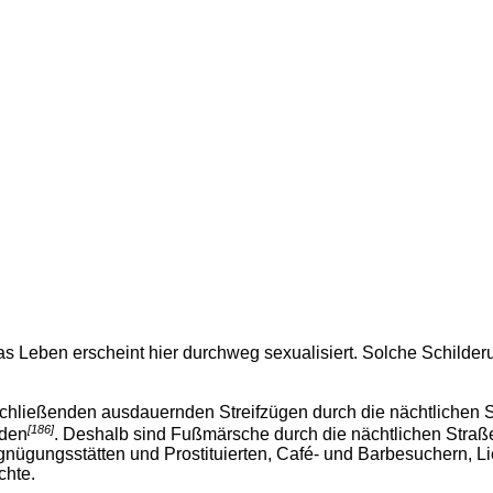
as Leben erscheint hier durchweg sexualisiert. Solche Schilde
nschließenden ausdauernden Streifzügen durch die nächtlichen 
[186]
rden
. Deshalb sind Fußmärsche durch die nächtlichen Straß
ergnügungsstätten und Prostituierten, Café- und Barbesuchern, 
chte.