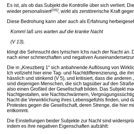
Es ist, als ob das Subjekt die Kontrolle über sich verliert. 
[191]
wieder personalisiert
, wirkt als zerstörerische Kraft geg
Diese Bedrohung kann aber auch als Erfahrung herbeigesehn
Komm! laß uns warten auf die kranke Nacht
(V 13),
klingt die Sehnsucht des lyrischen Ichs nach der Nacht an
nach einer schmerzhaften und negativen Auseinandersetzun
Die in „Kreuzberg 1“ sich anbahnende Auflösung von Wirklich
Ich vollzieht hier eine Tag- und Nachtdifferenzierung, die i
hässlich und stinkend (V 5), und kritisiert, dass die andere
sind diejenigen Menschen, die sich tagsüber auf den Straßen
also einen Großteil der Gesellschaft bilden. Das Subjekt mac
Nachtgestalten, wie Nachtschwärmern, Vergnügungssüchtigen,
Nacht die Verwirklichung ihres Lebensgefühls finden, und d
Protestes gegen die Gesellschaft, deren Strenge, die hier 
entkommt.
Die Einstellungen beider Subjekte zur Nacht sind widersprüc
indem es ihre negativen Eigenschaften aufzählt: