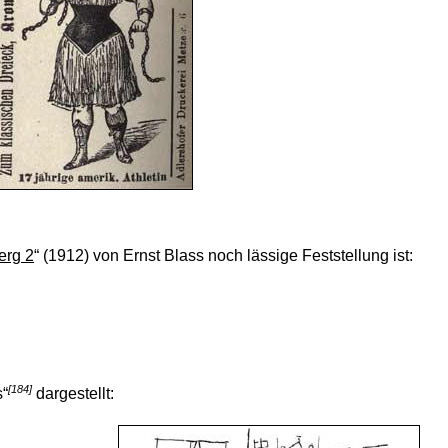
erg 2
“
(1912) von Ernst Blass noch lässige Feststellung ist:
[184]
s“
dargestellt: