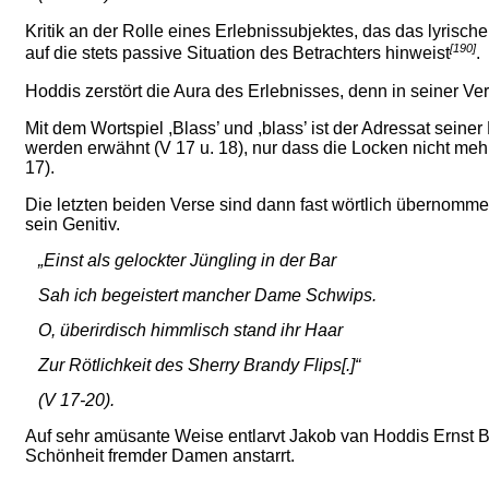
Kritik
an der Rolle eines Erlebnissubjektes, das das lyrische
[190]
auf die stets passive Situation des Betrachters hinweist
.
Hoddis zerstört die Aura des Erlebnisses, denn in seiner Ve
Mit dem Wortspiel ,Blass’ und ,blass’ ist der Adressat sein
werden erwähnt (V 17 u. 18), nur dass die Locken nicht m
17).
Die letzten beiden Verse sind dann fast wörtlich übernommen
sein Genitiv.
„Einst als gelockter Jüngling in der Bar
Sah ich begeistert mancher Dame Schwips.
O, überirdisch himmlisch stand ihr Haar
Zur Rötlichkeit des Sherry Brandy Flips[.]“
(V 17-20).
Auf sehr amüsante Weise entlarvt Jakob van Hoddis Ernst Bl
Schönheit fremder Damen anstarrt.