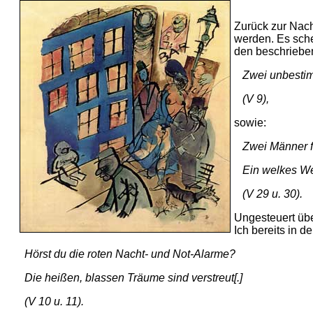
Zurück zur Nach
werden. Es sche
den beschrieben
Zwei unbestimm
(V 9),
sowie:
Zwei Männer flü
Ein welkes Wes
(V 29 u. 30).
Ungesteuert übe
Ich bereits in 
Hörst du die roten Nacht- und Not-Alarme?
Die heißen, blassen Träume sind verstreut[.]
(V 10 u. 11).