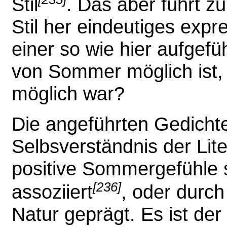
Stil
. Das aber führt z
Stil her eindeutiges expr
einer so wie hier aufgefü
von Sommer möglich ist,
möglich war?
Die angeführten Gedich
Selbsverständnis der Lit
positive Sommergefühle s
[236]
assoziiert
, oder durc
Natur geprägt. Es ist de