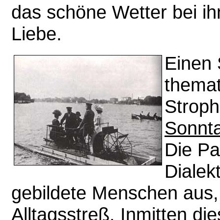
das schöne Wetter bei i
Liebe.
Einen 
themat
Stroph
Sonnt
Die Pas
Dialekt
gebildete Menschen aus, 
Alltagsstreß. Inmitten di