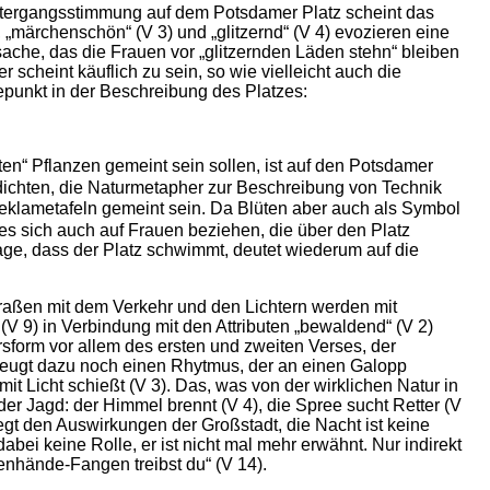
ntergangsstimmung auf dem Potsdamer Platz scheint das
), „märchenschön“ (V 3) und „glitzernd“ (V 4) evozieren eine
sache, das die Frauen vor „glitzernden Läden stehn“ bleiben
 scheint käuflich zu sein, so wie vielleicht auch die
epunkt in der Beschreibung des Platzes:
üten“ Pflanzen gemeint sein sollen, ist auf den Potsdamer
edichten, die Naturmetapher zur Beschreibung von Technik
 Reklametafeln gemeint sein. Da Blüten aber auch als Symbol
 es sich auch auf Frauen beziehen, die über den Platz
age, dass der Platz schwimmt, deutet wiederum auf die
Straßen mit dem Verkehr und den Lichtern werden mit
“ (V 9) in Verbindung mit den Attributen „bewaldend“ (V 2)
rsform vor allem des ersten und zweiten Verses, der
erzeugt dazu noch einen Rhytmus, der an einen Galopp
 mit Licht schießt (V 3). Das, was von der wirklichen Natur in
 der Jagd: der Himmel brennt (V 4), die Spree sucht Retter (V
liegt den Auswirkungen der Großstadt, die Nacht ist keine
bei keine Rolle, er ist nicht mal mehr erwähnt. Nur indirekt
nhände-Fangen treibst du“ (V 14).