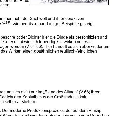
über einer Frau.
schen
 immer mehr der Sachwelt und ihrer objektiven
[164]
s“
- wie bereits anhand obiger Beispiele gezeigt,
eschreibt der Dichter hier die Dinge als personifiziert und
 aber nicht wirklich lebendig, sie wirken nur „wie
etragen werden (V 64-66). Hier handelt es sich aber weder um
as Wirken einer „gottähnlichen teuflisch-feindlichen
ren an sich nicht nur im „Elend des Alltags“ (V 66) ihren
 Gedicht den Kapitalismus der Großstadt als kalt,
 selber ausliefern.
). Der moderne Produktionsprozess, der auf dem Prinzip
s Warenhaus ist wie die Großstadt ein völlig vom Menschen