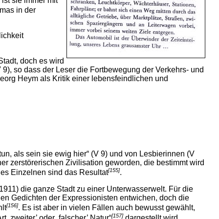
ist sie immer mit
mas in der
ichkeit
tadt, doch es wird
V 9), so dass der Leser die Fortbewegung der Verkehrs- und
org Heym als Kritik einer lebensfeindlichen und
tun, als sein sie ewig hier“ (V 9) und von Lesbierinnen (V
er zerstörerischen Zivilisation geworden, die bestimmt wird
[155]
des Einzelnen sind das Resultat
.
1911) die ganze Stadt zu einer Unterwasserwelt. Für die
den Gedichten der Expressionisten entwichen, doch die
[156]
lt
. Es ist aber in vielen Fällen auch bewusst gewählt,
[157]
t ,zweiter’ oder ,falscher’ Natur“
dargestellt wird.