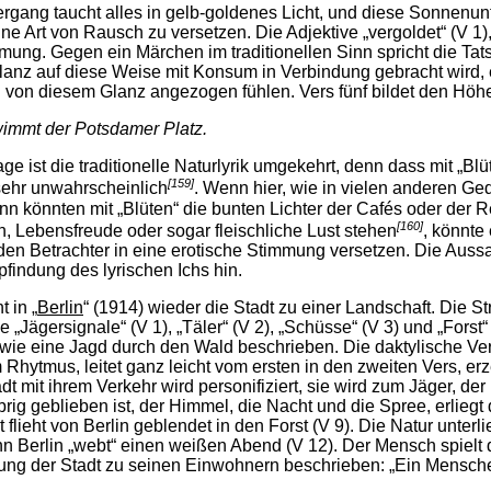
rgang taucht alles in gelb-goldenes Licht, und diese Sonnenu
eine Art von Rausch zu versetzen. Die Adjektive „vergoldet“ (V 1
mmung. Gegen ein Märchen im traditionellen Sinn spricht die Tat
lanz auf diese Weise mit Konsum in Verbindung gebracht wird, er
h von diesem Glanz angezogen fühlen. Vers fünf bildet den Höh
immt der Potsdamer Platz.
ge ist die traditionelle Naturlyrik umgekehrt, denn dass mit „Bl
[159]
sehr unwahrscheinlich
. Wenn hier, wie in vielen anderen G
ann könnten mit „Blüten“ die bunten Lichter der Cafés oder der
[160]
n, Lebensfreude oder sogar fleischliche Lust stehen
, könnte
den Betrachter in eine erotische Stimmung versetzen. Die Auss
findung des lyrischen Ichs hin.
 in „
Berlin
“ (1914) wieder die Stadt zu einer Landschaft. Die 
 „Jägersignale“ (V 1), „Täler“ (V 2), „Schüsse“ (V 3) und „Forst
) wie eine Jagd durch den Wald beschrieben. Die daktylische Ve
 Rhytmus, leitet ganz leicht vom ersten in den zweiten Vers, 
adt mit ihrem Verkehr wird personifiziert, sie wird zum Jäger, der
rig geblieben ist, der Himmel, die Nacht und die Spree, erliegt
 flieht von Berlin geblendet in den Forst (V 9). Die Natur unter
n Berlin „webt“ einen weißen Abend (V 12). Der Mensch spielt da
ung der Stadt zu seinen Einwohnern beschrieben: „Ein Mensche