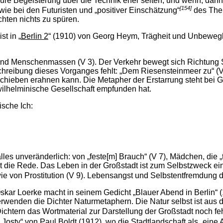
pure Begeisterung über die Technik eher selten, und wenn, dann 
[154]
ie bei den Futuristen und „positiver Einschätzung“
des The
chten nichts zu spüren.
t in „
Berlin 2
“ (1910) von Georg Heym, Trägheit und Unbewegl
 und Menschenmassen (V 3). Der Verkehr bewegt sich Richtung S
schreibung dieses Vorganges fehlt: „Dem Riesensteinmeer zu“ (
hieben erahnen kann. Die Metapher der Erstarrung steht bei Ge
 wilhelminische Gesellschaft empfunden hat.
rische Ich:
 alles unveränderlich: von „feste[m] Brauch“ (V 7), Mädchen, die „
ist die Rede. Das Leben in der Großstadt ist zum Selbstzweck ein
ie von Prostitution (V 9). Lebensangst und Selbstentfremdung 
kar Loerke macht in seinem Gedicht „Blauer Abend in Berlin“ (
rwenden die Dichter Naturmetaphern. Die Natur selbst ist aus 
chtern das Wortmaterial zur Darstellung der Großstadt noch feh
 Josty
“ von Paul Boldt (1912), wo die Stadtlandschaft als „eine Ar