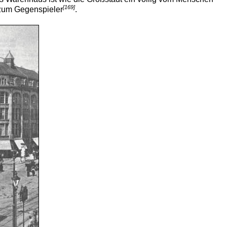
[169]
 zum Gegenspieler
.