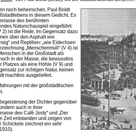
en noch beherrschen. Paul Boldt
oßstadtlebens in diesem Gedicht. Es
Terrasse des berühmten
gendes Naturschauspiel eingeführt:
V 2) ist die Rede. Im Gegensatz dazu
nen über den Asphalt wie
sig“ und Reptilien: „wie Eidechsen
e Bezeichnung „Menschenmüll“ (V 4) ist
enschen in der Großstadt als
noch in der Masse, die bewusstlos
r Platzes als eine Höhle (V 9) und
gensatz zur richtigen Natur, keinen
dt machtlos ausgeliefert.
Erfahrungen mit der großstädtischen
t.
 Begeisterung der Dichter gegenüber
sondern auch in ihrer
rrasse des Café Josty“ und „Der
en Zeit entstanden und zeigen von
 Schickele zeichnet ein sehr
(1910).