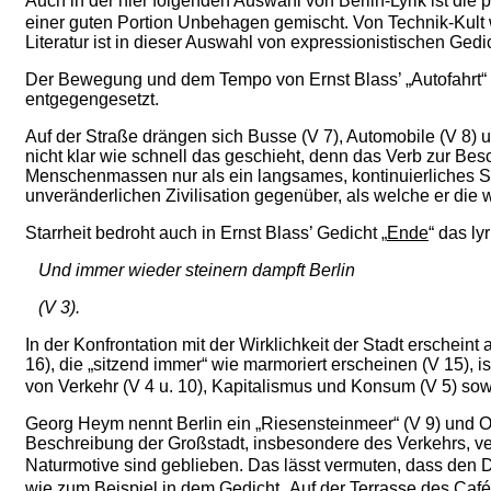
Auch in der hier folgenden Auswahl von Berlin-Lyrik ist die 
einer guten Portion Unbehagen gemischt. Von Technik-Kult w
Literatur ist in dieser Auswahl von expressionistischen Gedi
Der Bewegung und dem Tempo von Ernst Blass’ „Autofahrt“ is
entgegengesetzt.
Auf der Straße drängen sich Busse (V 7), Automobile (V 8)
nicht klar wie schnell das geschieht, denn das Verb zur Be
Menschenmassen nur als ein langsames, kontinuierliches Sc
unveränderlichen Zivilisation gegenüber, als welche er die
Starrheit bedroht auch in Ernst Blass’ Gedicht „
Ende
“ das ly
Und immer wieder steinern dampft Berlin
(V 3).
In der Konfrontation mit der Wirklichkeit der Stadt erscheint
16), die „sitzend immer“ wie marmoriert erscheinen (V 15), 
von Verkehr (V 4 u. 10), Kapitalismus und Konsum (V 5) sow
Georg Heym nennt Berlin ein „Riesensteinmeer“ (V 9) und Os
Beschreibung der Großstadt, insbesondere des Verkehrs, ve
Naturmotive sind geblieben. Das lässt vermuten, dass den Di
wie zum Beispiel in dem Gedicht „
Auf der Terrasse des Café