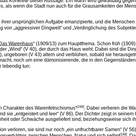
das Konkrete dieser Aussage: Ein Mann wird gewalttätig gegen
s, als wenn die Stadt nun auch für die Grausamkeiten der Men
on ihrer ursprünglichen Aufgabe emanzipierte, und die Menschen
g von „aggressiver Dingwelt“ und „Verdinglichung des Subjekte
Das Warenhaus
“ (1909/13) zum Hauptthema. Schon früh (1909) b
r „Wind“ (V 40), der durch das Haus weht. Dabei sind die Dinge
 42), ungeboren (V 43) altern und verblühen, sobald sie herausg
macht, noch um eine dämonisierende, die in den Gegenständen d
e lebendig tun:
[166]
en Charakter des Warenfetischismus“
. Dabei verlieren die Wa
d sie „entgeistert und leer“ (V 86). Der Dichter zeigt in seinem
it oder Schwäche ausgeliefert sind, beziehungsweise sich ihm
n verloren, sie sind nur noch „ein unfruchtbarer Samen“ (V 56
[168]
ngsverhältnis zwischen Menschen, Natur und sich selbst
. Da