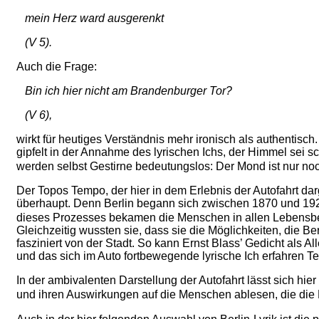
mein Herz ward ausgerenkt
(V 5).
Auch die Frage:
Bin ich hier nicht am Brandenburger Tor?
(V 6),
wirkt für heutiges Verständnis mehr ironisch als authentisch
gipfelt in der Annahme des lyrischen Ichs, der Himmel sei s
werden selbst Gestirne bedeutungslos
: Der Mond ist nur no
Der Topos Tempo, der hier in dem Erlebnis der Autofahrt darg
überhaupt. Denn Berlin begann sich zwischen 1870 und 19
dieses Prozesses bekamen die Menschen in allen Lebensber
Gleichzeitig wussten sie, dass sie die Möglichkeiten, die B
fasziniert von der Stadt. So kann Ernst Blass’ Gedicht als 
und das sich im Auto fortbewegende lyrische Ich erfahren 
In der ambivalenten Darstellung der Autofahrt lässt sich hi
und ihren Auswirkungen auf die Menschen ablesen, die die B