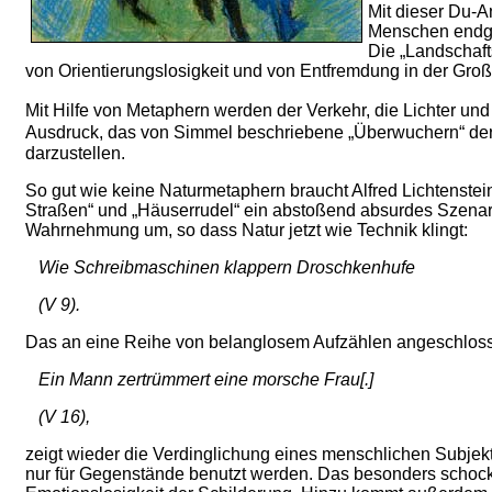
Mit dieser Du-An
Menschen endgült
Die „Landschafts
von Orientierungslosigkeit und von Entfremdung in der Großst
Mit Hilfe von Metaphern werden der Verkehr, die Lichter und 
Ausdruck, das von Simmel beschriebene „Überwuchern“ de
darzustellen.
So gut wie keine Naturmetaphern braucht Alfred Lichtenstein
Straßen“ und „Häuserrudel“ ein abstoßend absurdes Szenario
Wahrnehmung um, so dass Natur jetzt wie Technik klingt:
Wie Schreibmaschinen klappern Droschkenhufe
(V 9).
Das an eine Reihe von belanglosem Aufzählen angeschloss
Ein Mann zertrümmert eine morsche Frau[.]
(V 16),
zeigt wieder die Verdinglichung eines menschlichen Subjek
nur für Gegenstände benutzt werden. Das besonders schocki