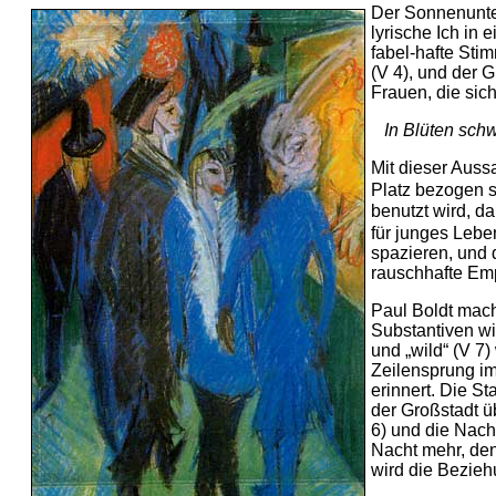
Der Sonnenunte
lyrische Ich in 
fabel-hafte Sti
(V 4), und der G
Frauen, die sic
In Blüten schw
Mit dieser Aussa
Platz bezogen 
benutzt wird, d
für junges Lebe
spazieren, und 
rauschhafte Emp
Paul Boldt macht
Substantiven wie
und „wild“ (V 7
Zeilensprung im
erinnert. Die St
der Großstadt üb
6) und die Nacht
Nacht mehr, den
wird die Bezieh