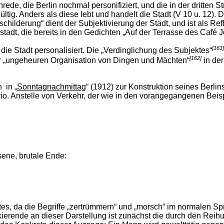
rede, die Berlin nochmal personifiziert, und die in der dritten St
ig. Anders als diese lebt und handelt die Stadt (V 10 u. 12). D
childerung“ dient der Subjektivierung der Stadt, und ist als Re
adt, die bereits in den Gedichten „Auf der Terrasse des Café Jost
[161]
die Stadt personalisiert. Die
„Verdinglichung des Subjektes“
[162]
r „ungeheuren Organisation von Dingen und Mächten“
in de
 in „
Sonntagnachmittag
“ (1912) zur Konstruktion seines Berlins
. Anstelle von Verkehr, der wie in den vorangegangenen Beispi
ene, brutale Ende:
tes, da die Begriffe „zertrümmern“ und „morsch“ im normalen S
erende an dieser Darstellung ist zunächst die durch den Reihu