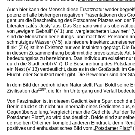
Auch hier kann der Mensch diese Ersatznatur weder begreif
potenziert alle bisherigen negativen Präsentationen des Gr
geht um die Beschreibung des Potsdamer Platzes von der 
Literatencafés ,Josty’ aus. Das Szenario wird als überwälti
von „ewigem Gebrüll“ (V 1) und „vergletscherten Lawinen“ (
sind die Menschen bedeutungs- und machtlos: Personen rin
schmutziges Wasser (V 5), als niedere Insekten: „ameisenem
flink“ (Z 6) ist ihre Existenz nur von Instinkten geprägt. Di
in diesem Zusammenhang bestimmt die provokanteste Art, M
bedeutungslos zu bezeichnen. Das Individuum existiert nur 
durch die Stadt treibt (V 7). Die Beschreibung des Potsdame
ein Nest (V 13) verdeutlicht, dass es in der Großstadt, im Ge
Flucht- oder Schutzort mehr gibt. Die Bewohner sind der Sta
In dem Bild der bedrohlichen Natur stellt Paul Boldt seine 
[158]
Zivilisation dar
, die für ihn Untergang und Verfall bedeute
Von Faszination ist in diesem Gedicht keine Spur, doch die
Berlin drückt sich nicht nur innerhalb eines Gedichtes aus, 
Gegenüberstellung. Vergleicht man die Gedichte „Auf der Te
Potsdamer Platz“, so wird das deutlich. Beide sind zur selb
demselben Ort einen komplett anderen Eindruck, denn René
positives und enthusiastisches Bild vom „
Potsdamer Platz
“ 