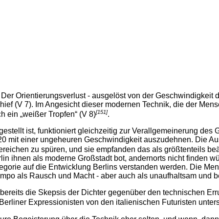
. Der Orientierungsverlust - ausgelöst von der Geschwindigkeit 
chief (V 7). Im Angesicht dieser modernen Technik, die der Mens
[151]
ch ein „weißer Tropfen“ (V 8)
.
estellt ist, funktioniert gleichzeitig zur Verallgemeinerung de
20 mit einer ungeheuren Geschwindigkeit auszudehnen. Die A
eichen zu spüren, und sie empfanden das als größtenteils be
erlin ihnen als moderne Großstadt bot, andernorts nicht finden 
Allegorie auf die Entwicklung Berlins verstanden werden. Die Men
Tempo als Rausch und Macht - aber auch als unaufhaltsam und b
er bereits die Skepsis der Dichter gegenüber den technischen E
erliner Expressionisten von den italienischen Futuristen unter