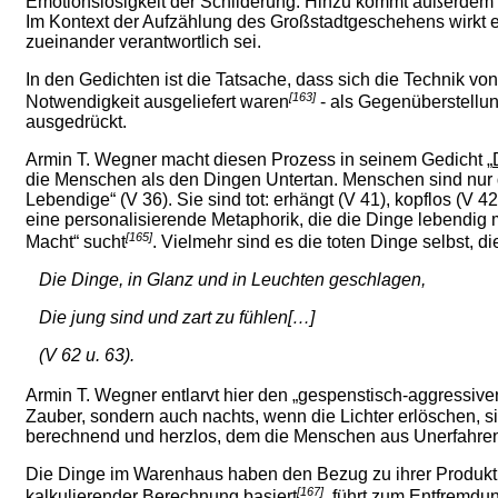
Emotionslosigkeit der Schilderung. Hinzu kommt außerdem 
Im Kontext der Aufzählung des Großstadtgeschehens wirkt e
zueinander verantwortlich sei.
In den Gedichten ist die Tatsache, dass sich die Technik v
[163]
Notwendigkeit ausgeliefert waren
- als Gegenüberstellun
ausgedrückt.
Armin T. Wegner macht diesen Prozess in seinem Gedicht „
die Menschen als den Dingen Untertan. Menschen sind nur de
Lebendige“ (V 36). Sie sind tot: erhängt (V 41), kopflos (V
eine personalisierende Metaphorik, die die Dinge lebendig 
[165]
Macht“ sucht
. Vielmehr sind es die toten Dinge selbst, di
Die Dinge, in Glanz und in Leuchten geschlagen,
Die jung sind und zart zu fühlen[…]
(V 62 u. 63).
Armin T. Wegner entlarvt hier den „gespenstisch-aggressiv
Zauber, sondern auch nachts, wenn die Lichter erlöschen, sin
berechnend und herzlos, dem die Menschen aus Unerfahrenhe
Die Dinge im Warenhaus haben den Bezug zu ihrer Produktio
[167]
kalkulierender Berechnung basiert
, führt zum Entfremdu