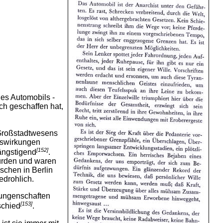
des Automobils -
ch geschaffen hat,
s Großstadtwesens
uswirkungen
[152]
ängstigend
.
würden und waren
schen in Berlin
edrohlich.
rrungenschaften
[153]
schied
.