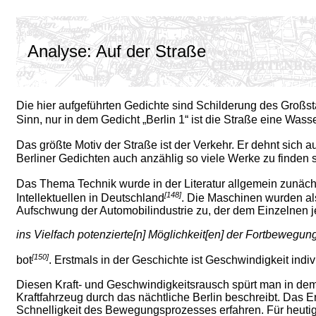
Analyse: Auf der Straße
Die hier aufgeführten Gedichte sind Schilderung des Großst
Sinn, nur in dem Gedicht „Berlin 1“ ist die Straße eine Wass
Das größte Motiv der Straße ist der Verkehr. Er dehnt sich 
Berliner Gedichten auch anzählig so viele Werke zu finden s
Das Thema Technik wurde in der Literatur allgemein zunächs
[148]
Intellektuellen in Deutschland
. Die Maschinen wurden a
Aufschwung der Automobilindustrie zu, der dem Einzelnen je
ins Vielfach potenzierte[n] Möglichkeit[en] der Fortbewe
[150]
bot
. Erstmals in der Geschichte ist Geschwindigkeit indi
Diesen Kraft- und Geschwindigkeitsrausch spürt man in dem
Kraftfahrzeug durch das nächtliche Berlin beschreibt. Das E
Schnelligkeit des Bewegungsprozesses erfahren. Für heutig