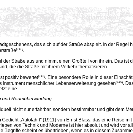
adtgeschehens, das sich auf der Straße abspielt. In der Regel 
[145]
erstraße
.
auf der Straße aus und nimmt einen Großteil von ihr ein. Das is
ind, die die Straße mit ihrem Verkehr thematisieren.
[147]
t positiv bewertet
. Eine besondere Rolle in dieser Einschätz
[149]
ls Instrument menschlicher Lebenserweiterung gesehen
. Da
tzt eine
gung und Raumüberwindung
viduell nicht nur erfahrbar, sondern bestimmbar und gibt dem Me
 Gedicht „
Autofahrt
“ (1911) von Ernst Blass, das eine Reise mi
rleben von Technik und Moderne ist hier absolut und wird vor al
e Begriffe scheint es übertrieben, wenn es in diesem Zusamme