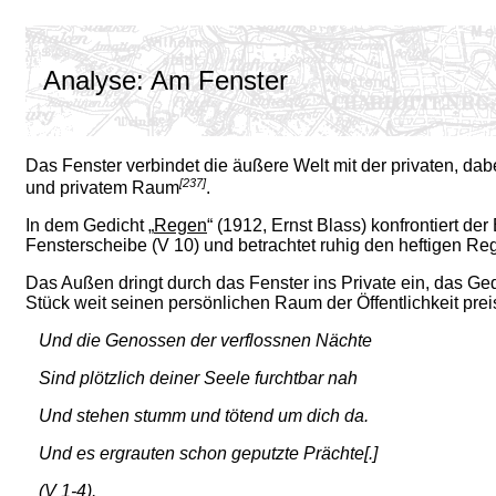
Analyse: Am Fenster
Das Fenster verbindet die äußere Welt mit der privaten, da
[237]
und privatem Raum
.
In dem Gedicht „
Regen
“ (1912, Ernst Blass) konfrontiert de
Fensterscheibe (V 10) und betrachtet ruhig den heftigen Reg
Das Außen dringt durch das Fenster ins Private ein, das Ged
Stück weit seinen persönlichen Raum der Öffentlichkeit prei
Und die Genossen der verflossnen Nächte
Sind plötzlich deiner Seele furchtbar nah
Und stehen stumm und tötend um dich da.
Und es ergrauten schon geputzte Prächte[.]
(V 1-4).