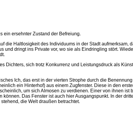
s ein ersehnter Zustand der Befreiung.
f die Haltlosigkeit des Individuums in der Stadt aufmerksam, d
und dringt ins Private vor, wo sie als Eindringling stört. Wieder
dt.
s Dichters, sich trotz Konkurrenz und Leistungsdruck als Künstl
isches Ich, das erst in der vierten Strophe durch die Benennung 
nlich ein Hinterhof) aus einem Zugfenster. Diese in den ersten
einlich, um sich Almosen zu verdienen. Einer von ihnen ist blin
en können. Das Fenster ist auch hier Ausgangspunkt. In der dri
 stehend, die Welt draußen betrachtet.