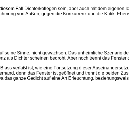
esem Fall Dichterkollegen sein, aber auch mit dem eigenen Ich -
ahmung von Außen, gegen die Konkurrenz und die Kritik. Ebenso 
m auf seine Sinne, nicht gewachsen. Das unheimliche Szenario d
enz als Dichter scheinen bedroht. Aber noch trennt das Fenster
st Blass verfaßt ist, wie eine Fortsetzung dieser Auseinanderset
rhand, denn das Fenster ist geöffnet und trennt die beiden Zus
Da das ganze Gedicht auf eine Art Erleuchtung, beziehungswei