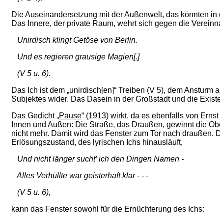
Die Auseinandersetzung mit der Außenwelt, das könnten in di
Das Innere, der private Raum, wehrt sich gegen die Vereinn
Unirdisch klingt Getöse von Berlin.
Und es regieren grausige Magien[.]
(V 5 u. 6).
Das Ich ist dem „unirdisch[en]“ Treiben (V 5), dem Anstur
Subjektes wider. Das Dasein in der Großstadt und die Exist
Das Gedicht „
Pause
“ (1913) wirkt, da es ebenfalls von Ern
Innen und Außen: Die Straße, das Draußen, gewinnt die Obe
nicht mehr. Damit wird das Fenster zum Tor nach draußen. 
Erlösungszustand, des lyrischen Ichs hinausläuft,
Und nicht länger sucht’ ich den Dingen Namen -
Alles Verhüllte war geisterhaft klar - - -
(V 5 u. 6),
kann das Fenster sowohl für die Ernüchterung des Ichs: