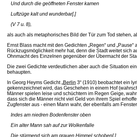
Und durch die geöffneten Fenster kamen
Luftzüge kalt und wunderbar[.]
(V 7 u. 8),
als auch als metaphorisches Bild der Tür zum Tod stehen, al
Ernst Blass macht mit den Gedichten „Regen“ und „Pause“ au
Rückzugsmöglichkeit mehr hat, denn die Stadt weitet sich aus 
Ohnmacht des Einzelnen gegenüber der Übermacht der Sta
Die zwei Gedichte verdeutlichen aber auch die Situation eine
behaupten.
In Georg Heyms Gedicht „
Berlin
3“ (1910) beobachtet ein lyr
gekennzeichnet wird, das Geschehen in einem Hof (wahrschei
Männer spielen leise und schüchtern im Regen Geige, wahrsch
dass sich die Männer nicht viel Geld von ihrem Spiel erhoff
Zugfenster aus - einen Mann wahr, der ebenfalls am Fenster
Indes am niedren Bodenfenster oben
Ein alter Mann sah auf zur Wolkenfalle
Die stürmend sich am grauen Himmel schoben[.]